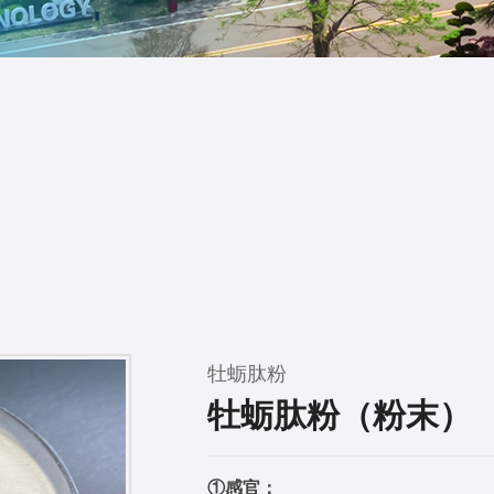
牡蛎肽粉
牡蛎肽粉（粉末）
①感官：